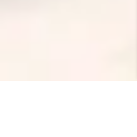
Keitä olemme
Budbee on Ruotsissa vuonna 2016 perustettu
teknologiayritys, jonka tavoitteena on tehdä
verkkokauppaostosten tekemisestä helpompaa.
Budbee käyttää itseoppivaa järjestelmää ja itse
räätälöityjä algoritmeja, ja sen kattavat