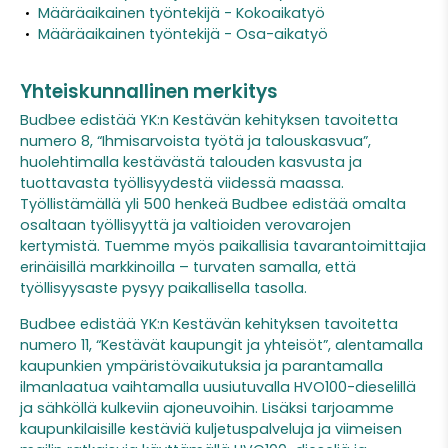
Määräaikainen työntekijä - Kokoaikatyö
Määräaikainen työntekijä - Osa-aikatyö
Yhteiskunnallinen merkitys
Budbee edistää YK:n Kestävän kehityksen tavoitetta
numero 8, “Ihmisarvoista työtä ja talouskasvua”,
huolehtimalla kestävästä talouden kasvusta ja
tuottavasta työllisyydestä viidessä maassa.
Työllistämällä yli 500 henkeä Budbee edistää omalta
osaltaan työllisyyttä ja valtioiden verovarojen
kertymistä. Tuemme myös paikallisia tavarantoimittajia
erinäisillä markkinoilla – turvaten samalla, että
työllisyysaste pysyy paikallisella tasolla.
Budbee edistää YK:n Kestävän kehityksen tavoitetta
numero 11, “Kestävät kaupungit ja yhteisöt”, alentamalla
kaupunkien ympäristövaikutuksia ja parantamalla
ilmanlaatua vaihtamalla uusiutuvalla HVO100-dieselillä
ja sähköllä kulkeviin ajoneuvoihin. Lisäksi tarjoamme
kaupunkilaisille kestäviä kuljetuspalveluja ja viimeisen