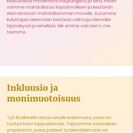
keskustelua modernista kaupungista ja siitä, miten
voimme mahdollistaa käytännöllisen ja kestävän
elämäntavan mahdollisimman monelle. Autamme
kuluttajaa tekemään kestäviä valintoja olemalla
läpinäkyviä ja rehellisiä. Me emme vain kerro; me
teemme.
Inkluusio ja
monimuotoisuus
Työ Budbeellä antaa sinulle kokemusta, josta on
hyötyä koko loppuelämäsi. Tarjoamme sosiaalisen
ympäristön, jossa pääset työskentelemään eri