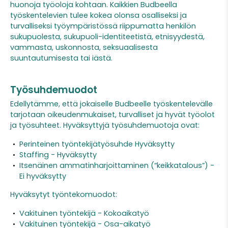
huonoja työoloja kohtaan. Kaikkien Budbeella
työskentelevien tulee kokea olonsa osalliseksi ja
turvalliseksi työympäristössä riippumatta henkilön
sukupuolesta, sukupuoli-identiteetistä, etnisyydestä,
vammasta, uskonnosta, seksuaalisesta
suuntautumisesta tai iästä.
Työsuhdemuodot
Edellytämme, että jokaiselle Budbeelle työskentelevälle
tarjotaan oikeudenmukaiset, turvalliset ja hyvät työolot
ja työsuhteet. Hyväksyttyjä työsuhdemuotoja ovat:
Perinteinen työntekijätyösuhde Hyväksytty
Staffing - Hyväksytty
Itsenäinen ammatinharjoittaminen (“keikkatalous”) -
Ei hyväksytty
Hyväksytyt työntekomuodot:
Vakituinen työntekijä - Kokoaikatyö
Vakituinen työntekijä - Osa-aikatyö