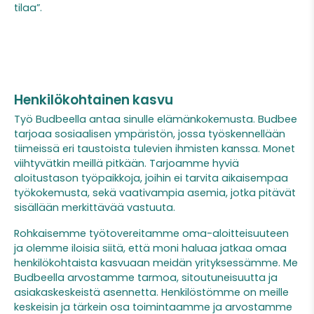
tilaa”.
Henkilökohtainen kasvu
Työ Budbeella antaa sinulle elämänkokemusta. Budbee
tarjoaa sosiaalisen ympäristön, jossa työskennellään
tiimeissä eri taustoista tulevien ihmisten kanssa. Monet
viihtyvätkin meillä pitkään. Tarjoamme hyviä
aloitustason työpaikkoja, joihin ei tarvita aikaisempaa
työkokemusta, sekä vaativampia asemia, jotka pitävät
sisällään merkittävää vastuuta.
Rohkaisemme työtovereitamme oma-aloitteisuuteen
ja olemme iloisia siitä, että moni haluaa jatkaa omaa
henkilökohtaista kasvuaan meidän yrityksessämme. Me
Budbeella arvostamme tarmoa, sitoutuneisuutta ja
asiakaskeskeistä asennetta. Henkilöstömme on meille
keskeisin ja tärkein osa toimintaamme ja arvostamme