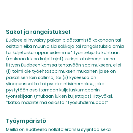
Sakot ja rangaistukset
Budbee ei hyväksy palkan pidättämistä kokonaan tai
osittain eikä muunlaisia sakkoja tai rangaistuksia omia
tai kuljetuskumppaneidemme* työntekijöitä kohtaan
(mukaan lukien kuljettajat) kurinpitotoimenpiteenä
liittyen Budbeen kanssa tehtävään sopimukseen, ellei
(i) toimi ole työehtosopimuksen mukainen ja se on
paikallisen lain sallima, tai (ii) kyseessä on
ylinopeussakko tai pysäköintivirhemaksu, joka
pystytään osoittamaan kuljetuskumppanin
työntekijään (mukaan lukien kuljettajat) liittyväksi.
*katso määritelmä osiosta “Työsuhdemuodot”
Työympäristö
Meillä on Budbeella nollatoleranssi syrjintää sekä