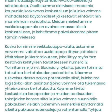
mailin ratkaisuja käyttämällä HVO100-dieseliä ja
sähköautoja. Osallistumme aktiivisesti modernia
kaupunkia koskevaan keskusteluun ja kuinka voimme
mahdollistaa käytännölliset ja kestävät elintavat niin
monelle kuin mahdollista. Meidän mielestämme
verkkokauppa-ala on avainasemassa tässä
keskustelussa, ja kehitämme palveluitamme pitäen
tämän mielessä.
Koska toimimme verkkokauppa-alalla, uskomme
voivamme vaikuttaa uusia tapoja liittyen jätteiden
käsittelyyn ja kiertotalouteen, joka liittyy myös YK:n
Kestävän kehityksen tavoitteeseen numero 12.
Toimitamme jo nyt tilauksia yrityksiltä, joiden toiminta
toteuttaa kiertotalouden periaatteita. Näemme
tulevaisuudessa paljon potentiaalia siinä, kuinka me
logistiikka-alan asiantuntijoina voimme olla tukemassa
yhteiskunnan kiertotaloutta. Käymme tiiviitä
keskusteluja kauppiaiden ja muiden teollisuuden
toimijoiden kanssa siitä, kuinka voimme suunnitella
pakkaukset vieläkin paremmin esimerkiksi käyttämällä
oikeita pakkausmateriaaleja ja vähentämällä “tyhjää