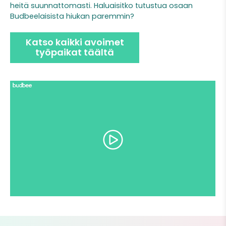
heitä suunnattomasti. Haluaisitko tutustua osaan
Budbeelaisista hiukan paremmin?
Katso kaikki avoimet
työpaikat täältä