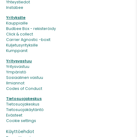
Yhteystiedot
Instabee
Yrityksille
Kauppiaille
Budbee Box - rekisteröidy
Click & collect
Carrier Agnostic -boxit
Kuljetusyrityksille
Kumppanit
Yritysvastuu
Yritysvastuu
Ympäristö
Sosiaalinen vastuu
Ilmiannot
Codes of Conduct
Tietosuojakeskus
Tietosuojakeskus
Tietosuojakäytäntö
Evästeet
Cookie settings
Käyttöehdot