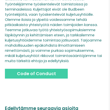
Työntekijämme työskentelevät toimistoissa ja
terminaaleissa. Kuljettajat eivät ole Budbeen
työntekijöitä, vaan työskentelevät kuljetusyhtiöille.
Olemme iloisia ja ylpeitä voidessamme tehdä
pitkäaikaista yhteistyötä näiden toimijoiden kanssa.
Teemme jatkuvaa työtä yhteistyösopimuksiemme
läpikäynnin ja kehittämisen eteen, ja tarkkailemme
kuljetusyhtiöidemme toimintaa jatkuvasti. Tarjoamme
mahdollisuuden epäkohdista ilmoittamiseen
nimettömästi, ja voimme purkaa sopimuksemme,
mikäli kuljetusyhtiöt rikkovat toimintasääntöjämme tai
muita tärkeitä ehtoja ja edellytyksiä.
Code of Conduct
Edellytämme seuraavia asioita