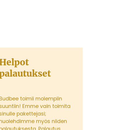
Helpot
palautukset
Budbee toimii molempiin
suuntiin! Emme vain toimita
sinulle pakettejasi;
huolehdimme myös niiden
palautuksesta. Palautus