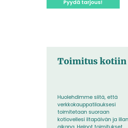
Pyydä tarjous!
Toimitus kotiin
Huolehdimme siitä, että
verkkokauppatilauksesi
toimitetaan suoraan
kotiovellesi iltapäivän ja illa
aikana. Helpot toimitukset