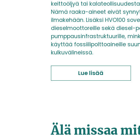
keittoöljyä tai kalateollisuudest
Nämä raaka-aineet eivät synnytä
ilmakehään. Lisäksi HVO100 sove
dieselmoottoreille sekä diesel-p
pumppausinfrastruktuurille, min
käyttää fossiilipolttoaineille suu
kulkuvälineissä.
Lue lisää
Älä missaa mi