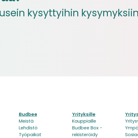
sein kysyttyihin kysymyksiin
Budbee
Yrityksille
Yrit
Meistä
Kauppiaille
Yrity
Lehdistö
Budbee Box -
Ympä
Työpaikat
rekisteröidy
Sosia