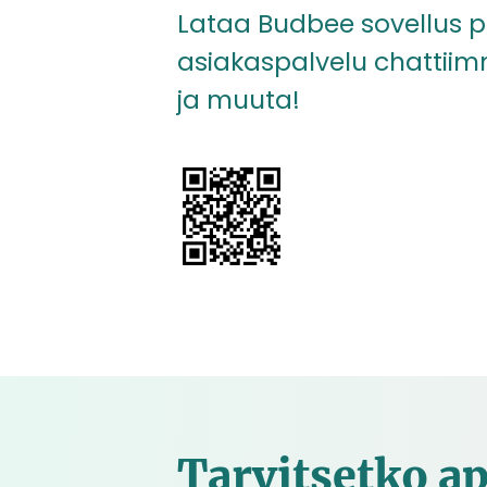
Lataa Budbee sovellus p
asiakaspalvelu chattiim
ja muuta!
Tarvitsetko a