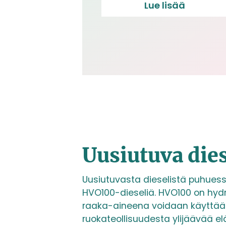
Lue lisää
Uusiutuva die
Uusiutuvasta dieselistä puhu
HVO100-dieseliä. HVO100 on hydr
raaka-aineena voidaan käyttää 
ruokateollisuudesta ylijäävää el