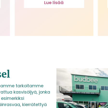
Lue lisää
sel
essamme tarkoitamme
attua kasvisöljyä, jonka
esimerkiksi
äinrasvaa, kierrätettyä