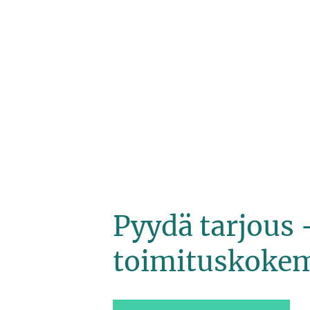
paketit
Pyydä tarjous
toimituskokemu