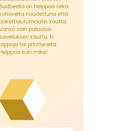
Budbeella on helppoa sekä
kotiovelta noudettuna että
pakettiautomaatin kautta.
Varaa vain palautus
sovelluksen kautta. Ei
lappuja tai printtereitä.
Helppoa kuin mikä!