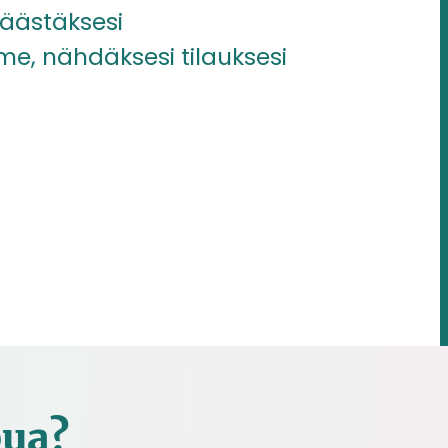
äästäksesi
me, nähdäksesi tilauksesi
pua?