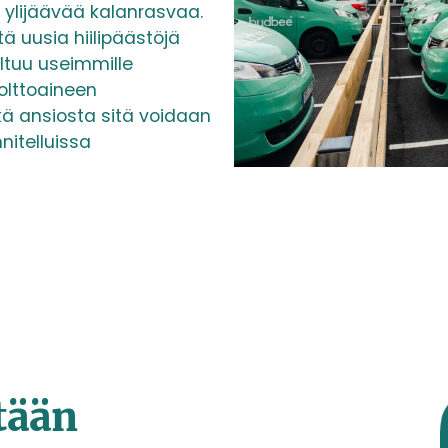
a ylijäävää kalanrasvaa.
 uusia hiilipäästöjä
ltuu useimmille
olttoaineen
kä ansiosta sitä voidaan
nnitelluissa
tään