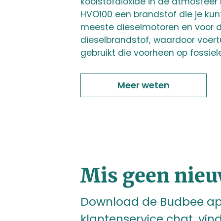
koolstofdioxide in de atmosfeer
HVO100 een brandstof die je kun
meeste dieselmotoren en voor de
dieselbrandstof, waardoor voer
gebruikt die voorheen op fossie
Meer weten
Mis geen nieu
Download de Budbee app
klantenservice chat, vind