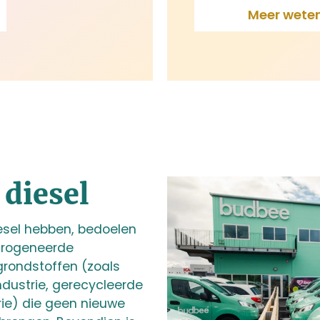
Meer wete
 diesel
esel hebben, bedoelen
drogeneerde
grondstoffen (zoals
industrie, gerecycleerde
trie) die geen nieuwe