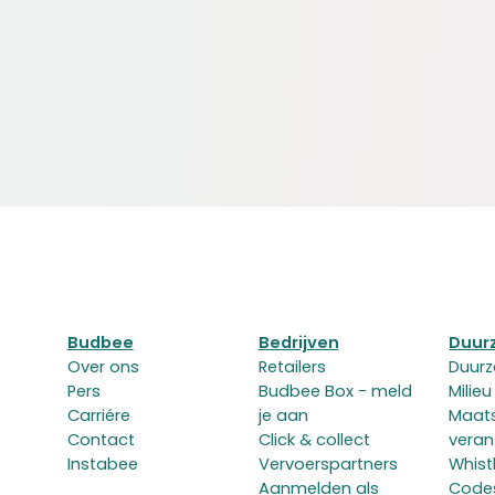
Budbee
Bedrijven
Duur
Over ons
Retailers
Duur
Pers
Budbee Box - meld
Milieu
Carriére
je aan
Maats
Contact
Click & collect
veran
Instabee
Vervoerspartners
Whist
Aanmelden als
Code