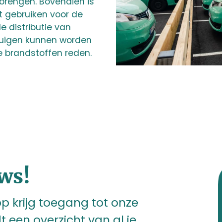
 brengen. Bovendien is
t gebruiken voor de
 distributie van
tuigen kunnen worden
le brandstoffen reden.
ws!
 krijg toegang tot onze
t een overzicht van al je