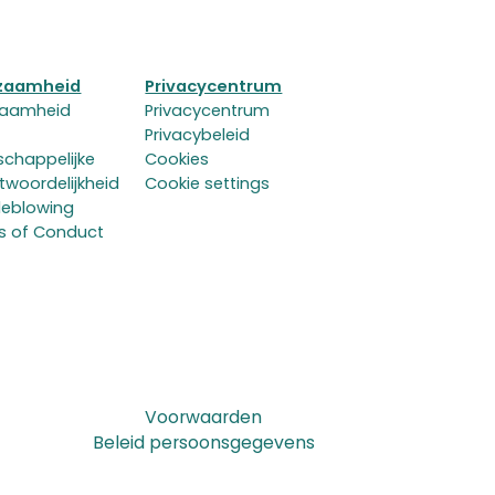
zaamheid
Privacycentrum
zaamheid
Privacycentrum
Privacybeleid
chappelijke
Cookies
twoordelijkheid
Cookie settings
leblowing
s of Conduct
Voorwaarden
Beleid persoonsgegevens