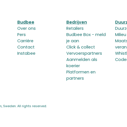
Budbee
Bedrijven
Duur
Over ons
Retailers
Duur
Pers
Budbee Box - meld
Milieu
Carriére
je aan
Maats
Contact
Click & collect
veran
Instabee
Vervoerspartners
Whist
Aanmelden als
Code
koerier
Platformen en
partners
 Sweden. All rights reserved.